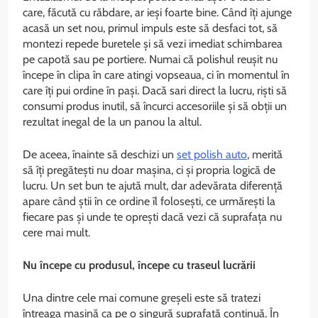
care, făcută cu răbdare, ar ieși foarte bine. Când îți ajunge
acasă un set nou, primul impuls este să desfaci tot, să
montezi repede buretele și să vezi imediat schimbarea
pe capotă sau pe portiere. Numai că polishul reușit nu
începe în clipa în care atingi vopseaua, ci în momentul în
care îți pui ordine în pași. Dacă sari direct la lucru, riști să
consumi produs inutil, să încurci accesoriile și să obții un
rezultat inegal de la un panou la altul.
De aceea, înainte să deschizi un
set polish auto
, merită
să îți pregătești nu doar mașina, ci și propria logică de
lucru. Un set bun te ajută mult, dar adevărata diferență
apare când știi în ce ordine îl folosești, ce urmărești la
fiecare pas și unde te oprești dacă vezi că suprafața nu
cere mai mult.
Nu începe cu produsul, începe cu traseul lucrării
Una dintre cele mai comune greșeli este să tratezi
întreaga mașină ca pe o singură suprafață continuă. În