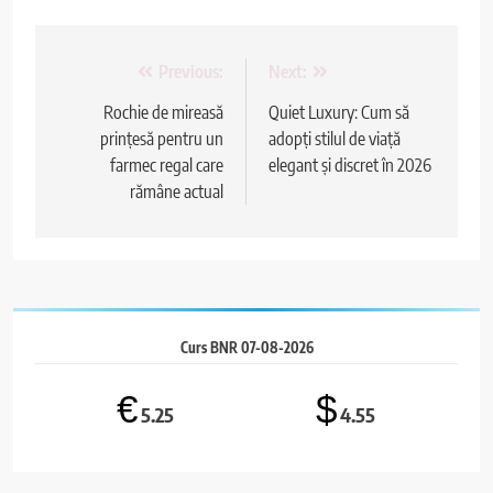
Navigare
Previous:
Next:
în
Rochie de mireasă
Quiet Luxury: Cum să
prințesă pentru un
adopți stilul de viață
articole
farmec regal care
elegant și discret în 2026
rămâne actual
Curs BNR 07-08-2026
€
$
5.25
4.55