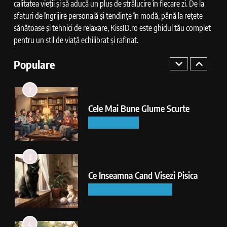
calitatea vieții și să aducă un plus de strălucire în fiecare zi. De la
sfaturi de îngrijire personală și tendințe în modă, până la rețete
1
sănătoase și tehnici de relaxare, KissID.ro este ghidul tău complet
Ce Inseamna Cand Visezi Pui De
pentru un stil de viață echilibrat și rafinat.
Pisica
Populare
INTERPRETAREA VISELOR
2
Cele Mai Bune Glume Scurte
DIVERTISMENT
3
Ce Inseamna Cand Visezi Pisica
INTERPRETAREA VISELOR
4