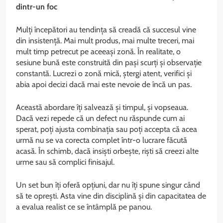
dintr-un foc
Mulți începători au tendința să creadă că succesul vine
din insistență. Mai mult produs, mai multe treceri, mai
mult timp petrecut pe aceeași zonă. În realitate, o
sesiune bună este construită din pași scurți și observație
constantă. Lucrezi o zonă mică, ștergi atent, verifici și
abia apoi decizi dacă mai este nevoie de încă un pas.
Această abordare îți salvează și timpul, și vopseaua.
Dacă vezi repede că un defect nu răspunde cum ai
sperat, poți ajusta combinația sau poți accepta că acea
urmă nu se va corecta complet într-o lucrare făcută
acasă. În schimb, dacă insiști orbește, riști să creezi alte
urme sau să complici finisajul.
Un set bun îți oferă opțiuni, dar nu îți spune singur când
să te oprești. Asta vine din disciplină și din capacitatea de
a evalua realist ce se întâmplă pe panou.