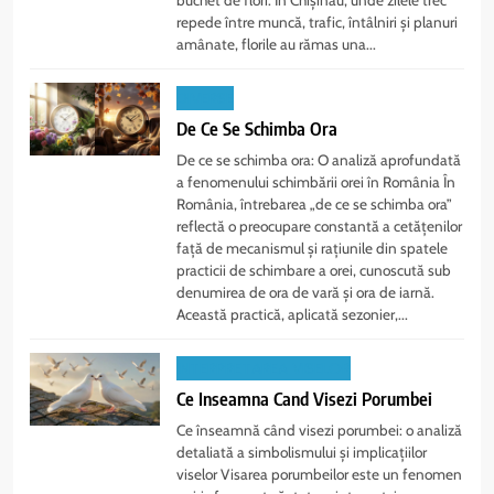
repede între muncă, trafic, întâlniri și planuri
amânate, florile au rămas una...
DIVERSE
De Ce Se Schimba Ora
De ce se schimba ora: O analiză aprofundată
a fenomenului schimbării orei în România În
România, întrebarea „de ce se schimba ora”
reflectă o preocupare constantă a cetățenilor
față de mecanismul și rațiunile din spatele
practicii de schimbare a orei, cunoscută sub
denumirea de ora de vară și ora de iarnă.
Această practică, aplicată sezonier,...
INTERPRETAREA VISELOR
Ce Inseamna Cand Visezi Porumbei
Ce înseamnă când visezi porumbei: o analiză
detaliată a simbolismului și implicațiilor
viselor Visarea porumbeilor este un fenomen