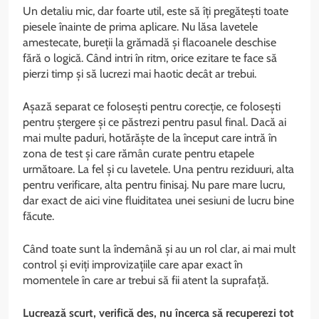
Un detaliu mic, dar foarte util, este să îți pregătești toate
piesele înainte de prima aplicare. Nu lăsa lavetele
amestecate, bureții la grămadă și flacoanele deschise
fără o logică. Când intri în ritm, orice ezitare te face să
pierzi timp și să lucrezi mai haotic decât ar trebui.
Așază separat ce folosești pentru corecție, ce folosești
pentru ștergere și ce păstrezi pentru pasul final. Dacă ai
mai multe paduri, hotărăște de la început care intră în
zona de test și care rămân curate pentru etapele
următoare. La fel și cu lavetele. Una pentru reziduuri, alta
pentru verificare, alta pentru finisaj. Nu pare mare lucru,
dar exact de aici vine fluiditatea unei sesiuni de lucru bine
făcute.
Când toate sunt la îndemână și au un rol clar, ai mai mult
control și eviți improvizațiile care apar exact în
momentele în care ar trebui să fii atent la suprafață.
Lucrează scurt, verifică des, nu încerca să recuperezi tot