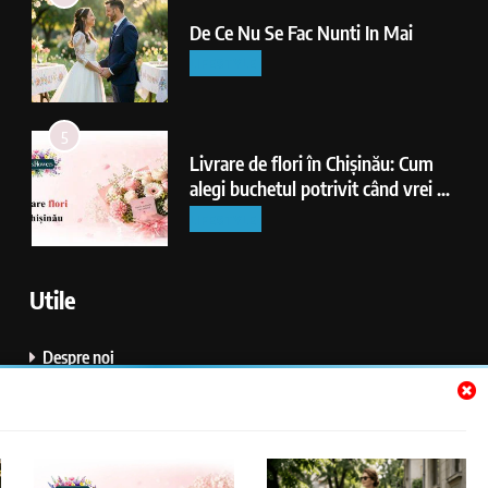
De Ce Nu Se Fac Nunti In Mai
LIFESTYLE
5
Livrare de flori în Chișinău: Cum
alegi buchetul potrivit când vrei să
faci o surpriză reușită
LIFESTYLE
6
Utile
De Ce Se Schimba Ora
DIVERSE
Despre noi
Politică de confidențialitate
7
Politica de Utillizare Cookies
Ce Inseamna Cand Visezi Porumbei