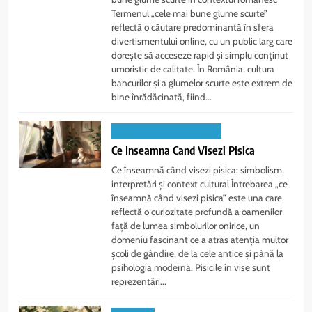
Termenul „cele mai bune glume scurte”
reflectă o căutare predominantă în sfera
divertismentului online, cu un public larg care
dorește să acceseze rapid și simplu conținut
umoristic de calitate. În România, cultura
bancurilor și a glumelor scurte este extrem de
bine înrădăcinată, fiind...
INTERPRETAREA VISELOR
Ce Inseamna Cand Visezi Pisica
Ce înseamnă când visezi pisica: simbolism,
interpretări și context cultural Întrebarea „ce
înseamnă când visezi pisica” este una care
reflectă o curiozitate profundă a oamenilor
față de lumea simbolurilor onirice, un
domeniu fascinant ce a atras atenția multor
școli de gândire, de la cele antice și până la
psihologia modernă. Pisicile în vise sunt
reprezentări...