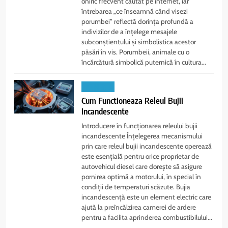
oniric frecvent căutat pe internet, iar
întrebarea „ce înseamnă când visezi
porumbei” reflectă dorința profundă a
indivizilor de a înțelege mesajele
subconștientului și simbolistica acestor
păsări în vis. Porumbeii, animale cu o
încărcătură simbolică puternică în cultura...
TEHN & AI
Cum Functioneaza Releul Bujii
Incandescente
Introducere în funcționarea releului bujii
incandescente Înțelegerea mecanismului
prin care releul bujii incandescente operează
este esențială pentru orice proprietar de
autovehicul diesel care dorește să asigure
pornirea optimă a motorului, în special în
condiții de temperaturi scăzute. Bujia
incandescență este un element electric care
ajută la preîncălzirea camerei de ardere
pentru a facilita aprinderea combustibilului...