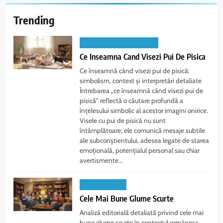
Trending
INTERPRETAREA VISELOR
Ce Inseamna Cand Visezi Pui De Pisica
Ce înseamnă când visezi pui de pisică:
simbolism, context și interpretări detaliate
Întrebarea „ce înseamnă când visezi pui de
pisică” reflectă o căutare profundă a
înțelesului simbolic al acestor imagini onirice.
Visele cu pui de pisică nu sunt
întâmplătoare; ele comunică mesaje subtile
ale subconștientului, adesea legate de starea
emoțională, potențialul personal sau chiar
avertismente...
DIVERTISMENT
Cele Mai Bune Glume Scurte
Analiză editorială detaliată privind cele mai
bune glume scurte în contextul românesc