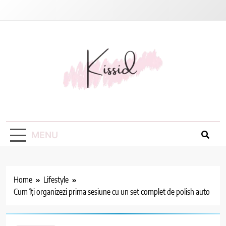
Skip
to
content
Kissid
MENU
Home
Lifestyle
Cum îți organizezi prima sesiune cu un set complet de polish auto