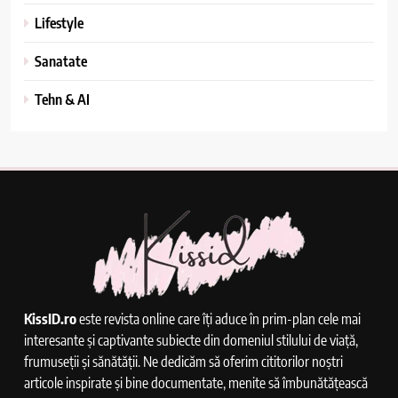
alegi buchetul potrivit când vrei să
Lifestyle
faci o surpriză reușită
LIFESTYLE
Sanatate
6
Tehn & AI
De Ce Se Schimba Ora
DIVERSE
7
Ce Inseamna Cand Visezi Porumbei
INTERPRETAREA VISELOR
KissID.ro
este revista online care îți aduce în prim-plan cele mai
8
interesante și captivante subiecte din domeniul stilului de viață,
Cum Functioneaza Releul Bujii
frumuseții și sănătății. Ne dedicăm să oferim cititorilor noștri
Incandescente
articole inspirate și bine documentate, menite să îmbunătățească
TEHN & AI