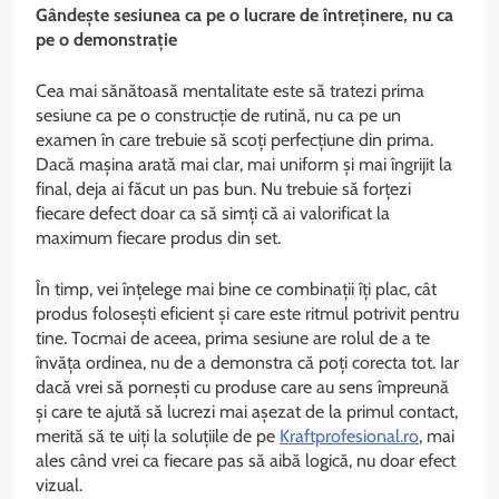
Gândește sesiunea ca pe o lucrare de întreținere, nu ca
pe o demonstrație
Cea mai sănătoasă mentalitate este să tratezi prima
sesiune ca pe o construcție de rutină, nu ca pe un
examen în care trebuie să scoți perfecțiune din prima.
Dacă mașina arată mai clar, mai uniform și mai îngrijit la
final, deja ai făcut un pas bun. Nu trebuie să forțezi
fiecare defect doar ca să simți că ai valorificat la
maximum fiecare produs din set.
În timp, vei înțelege mai bine ce combinații îți plac, cât
produs folosești eficient și care este ritmul potrivit pentru
tine. Tocmai de aceea, prima sesiune are rolul de a te
învăța ordinea, nu de a demonstra că poți corecta tot. Iar
dacă vrei să pornești cu produse care au sens împreună
și care te ajută să lucrezi mai așezat de la primul contact,
merită să te uiți la soluțiile de pe
Kraftprofesional.ro
, mai
ales când vrei ca fiecare pas să aibă logică, nu doar efect
vizual.