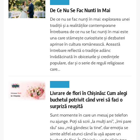
LIFESTYLE
De Ce Nu Se Fac Nunti In Mai
De ce nu se fac nunți în mai: explorarea unei
tradiții și a realităților contemporane
Întrebarea de ce nu se fac nunți în mai este
una care stârnește curiozitate și dezbateri
aprinse în cultura românească. Această
întrebare reflectă o tradiție adânc
înrădăcinată în obiceiurile și credințele
populare, dar și o serie de reguli religioase
care...
LIFESTYLE
Livrare de flori în Chișinău: Cum alegi
buchetul potrivit când vrei să faci o
surpriză reușită
Sunt momente în care un mesaj pe telefon
nu ajunge. Poți să scrii „la mulți ani”, „îmi pare
rău” sau „mă gândesc la tine”, dar emoția se
simte altfel atunci când la ușă apare un
buchet de flori. În Chișinău, unde zilele trec