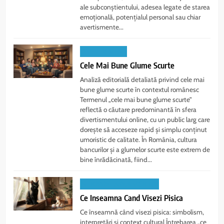
ale subconștientului, adesea legate de starea
emoțională, potențialul personal sau chiar
avertismente...
DIVERTISMENT
Cele Mai Bune Glume Scurte
Analiză editorială detaliată privind cele mai
bune glume scurte în contextul românesc
Termenul „cele mai bune glume scurte”
reflectă o căutare predominantă în sfera
divertismentului online, cu un public larg care
dorește să acceseze rapid și simplu conținut
umoristic de calitate. În România, cultura
bancurilor și a glumelor scurte este extrem de
bine înrădăcinată, fiind...
INTERPRETAREA VISELOR
Ce Inseamna Cand Visezi Pisica
Ce înseamnă când visezi pisica: simbolism,
interpretări și context cultural Întrebarea „ce