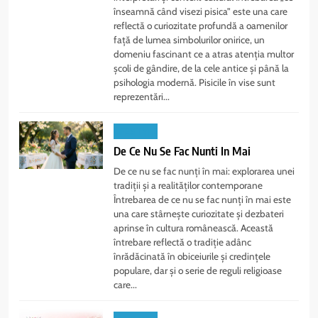
înseamnă când visezi pisica” este una care
reflectă o curiozitate profundă a oamenilor
față de lumea simbolurilor onirice, un
domeniu fascinant ce a atras atenția multor
școli de gândire, de la cele antice și până la
psihologia modernă. Pisicile în vise sunt
reprezentări...
LIFESTYLE
De Ce Nu Se Fac Nunti In Mai
De ce nu se fac nunți în mai: explorarea unei
tradiții și a realităților contemporane
Întrebarea de ce nu se fac nunți în mai este
una care stârnește curiozitate și dezbateri
aprinse în cultura românească. Această
întrebare reflectă o tradiție adânc
înrădăcinată în obiceiurile și credințele
populare, dar și o serie de reguli religioase
care...