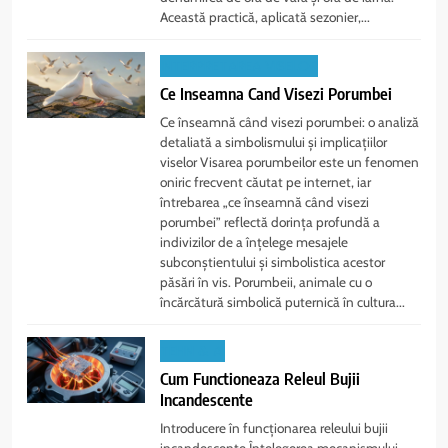
Această practică, aplicată sezonier,...
INTERPRETAREA VISELOR
Ce Inseamna Cand Visezi Porumbei
Ce înseamnă când visezi porumbei: o analiză
detaliată a simbolismului și implicațiilor
viselor Visarea porumbeilor este un fenomen
oniric frecvent căutat pe internet, iar
întrebarea „ce înseamnă când visezi
porumbei” reflectă dorința profundă a
indivizilor de a înțelege mesajele
subconștientului și simbolistica acestor
păsări în vis. Porumbeii, animale cu o
încărcătură simbolică puternică în cultura...
TEHN & AI
Cum Functioneaza Releul Bujii
Incandescente
Introducere în funcționarea releului bujii
incandescente Înțelegerea mecanismului