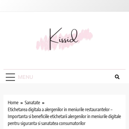
Skip
to
content
Kissid
MENU
Home
Sanatate
Etichetarea digitala a alergenilor in meniurile restaurantelor –
Importanta si beneficiile etichetarii alergenilor in meniurile digitale
pentru siguranta si sanatatea consumatorilor