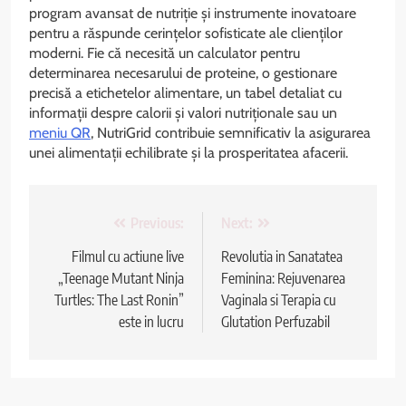
program avansat de nutriție și instrumente inovatoare
pentru a răspunde cerințelor sofisticate ale clienților
moderni. Fie că necesită un calculator pentru
determinarea necesarului de proteine, o gestionare
precisă a etichetelor alimentare, un tabel detaliat cu
informații despre calorii și valori nutriționale sau un
meniu QR
, NutriGrid contribuie semnificativ la asigurarea
unei alimentații echilibrate și la prosperitatea afacerii.
Navigare
Previous:
Next:
în
Filmul cu actiune live
Revolutia in Sanatatea
„Teenage Mutant Ninja
Feminina: Rejuvenarea
articole
Turtles: The Last Ronin”
Vaginala si Terapia cu
este in lucru
Glutation Perfuzabil