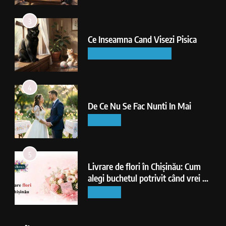
3
Ce Inseamna Cand Visezi Pisica
INTERPRETAREA VISELOR
4
De Ce Nu Se Fac Nunti In Mai
LIFESTYLE
5
Livrare de flori în Chișinău: Cum
alegi buchetul potrivit când vrei să
faci o surpriză reușită
LIFESTYLE
6