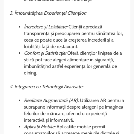
3. Îmbunătățirea Experienței Clienților:
Încredere și Loialitate:
Clienții apreciază
transparența și preocuparea pentru sănătatea lor,
ceea ce poate duce la creșterea încrederii și a
loialității față de restaurant.
Confort și Satisfacție:
Oferă clienților liniștea de a
ști că pot face alegeri alimentare în siguranță,
îmbunătățind astfel experiența lor generală de
dining.
4. Integrarea cu Tehnologii Avansate:
Realitate Augmentată (AR):
Utilizarea AR pentru a
suprapune informații despre alergeni pe imaginea
felurilor de mâncare, oferind o experiență
interactivă și informativă.
Aplicații Mobile:
Aplicațiile mobile permit
consumatorilor să acceseze meniurile digitale și