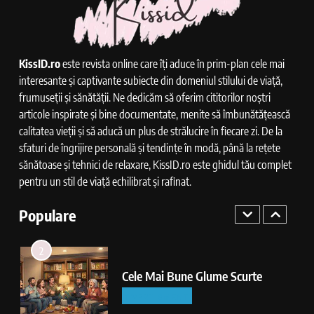
INTERPRETAREA VISELOR
KissID.ro
este revista online care îți aduce în prim-plan cele mai
8
interesante și captivante subiecte din domeniul stilului de viață,
Cum Functioneaza Releul Bujii
frumuseții și sănătății. Ne dedicăm să oferim cititorilor noștri
Incandescente
articole inspirate și bine documentate, menite să îmbunătățească
TEHN & AI
calitatea vieții și să aducă un plus de strălucire în fiecare zi. De la
sfaturi de îngrijire personală și tendințe în modă, până la rețete
1
sănătoase și tehnici de relaxare, KissID.ro este ghidul tău complet
Ce Inseamna Cand Visezi Pui De
pentru un stil de viață echilibrat și rafinat.
Pisica
Populare
INTERPRETAREA VISELOR
2
Cele Mai Bune Glume Scurte
DIVERTISMENT