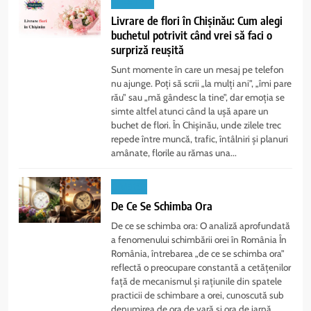
LIFESTYLE
Livrare de flori în Chișinău: Cum alegi
buchetul potrivit când vrei să faci o
surpriză reușită
Sunt momente în care un mesaj pe telefon
nu ajunge. Poți să scrii „la mulți ani”, „îmi pare
rău” sau „mă gândesc la tine”, dar emoția se
simte altfel atunci când la ușă apare un
buchet de flori. În Chișinău, unde zilele trec
repede între muncă, trafic, întâlniri și planuri
amânate, florile au rămas una...
DIVERSE
De Ce Se Schimba Ora
De ce se schimba ora: O analiză aprofundată
a fenomenului schimbării orei în România În
România, întrebarea „de ce se schimba ora”
reflectă o preocupare constantă a cetățenilor
față de mecanismul și rațiunile din spatele
practicii de schimbare a orei, cunoscută sub
denumirea de ora de vară și ora de iarnă.