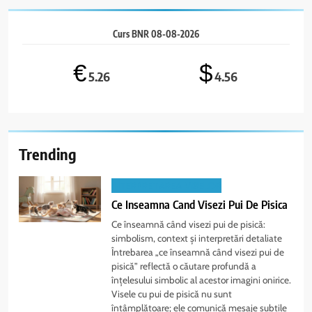
Curs BNR 08-08-2026
€
$
5.26
4.56
Trending
INTERPRETAREA VISELOR
Ce Inseamna Cand Visezi Pui De Pisica
Ce înseamnă când visezi pui de pisică:
simbolism, context și interpretări detaliate
Întrebarea „ce înseamnă când visezi pui de
pisică” reflectă o căutare profundă a
înțelesului simbolic al acestor imagini onirice.
Visele cu pui de pisică nu sunt
întâmplătoare; ele comunică mesaje subtile