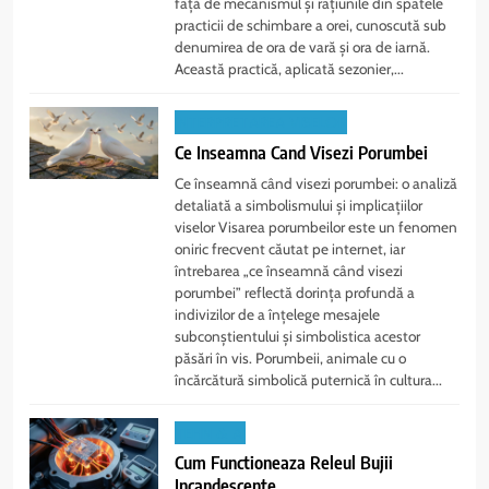
față de mecanismul și rațiunile din spatele
practicii de schimbare a orei, cunoscută sub
denumirea de ora de vară și ora de iarnă.
Această practică, aplicată sezonier,...
INTERPRETAREA VISELOR
Ce Inseamna Cand Visezi Porumbei
Ce înseamnă când visezi porumbei: o analiză
detaliată a simbolismului și implicațiilor
viselor Visarea porumbeilor este un fenomen
oniric frecvent căutat pe internet, iar
întrebarea „ce înseamnă când visezi
porumbei” reflectă dorința profundă a
indivizilor de a înțelege mesajele
subconștientului și simbolistica acestor
păsări în vis. Porumbeii, animale cu o
încărcătură simbolică puternică în cultura...
TEHN & AI
Cum Functioneaza Releul Bujii
Incandescente