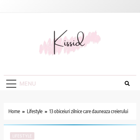
Skip
to
content
Kissid
MENU
Home
Lifestyle
13 obiceiuri zilnice care dauneaza creierului
LIFESTYLE