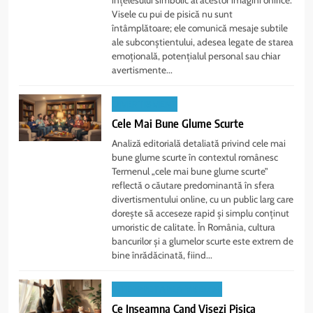
înțelesului simbolic al acestor imagini onirice.
Visele cu pui de pisică nu sunt
întâmplătoare; ele comunică mesaje subtile
ale subconștientului, adesea legate de starea
emoțională, potențialul personal sau chiar
avertismente...
DIVERTISMENT
Cele Mai Bune Glume Scurte
Analiză editorială detaliată privind cele mai
bune glume scurte în contextul românesc
Termenul „cele mai bune glume scurte”
reflectă o căutare predominantă în sfera
divertismentului online, cu un public larg care
dorește să acceseze rapid și simplu conținut
umoristic de calitate. În România, cultura
bancurilor și a glumelor scurte este extrem de
bine înrădăcinată, fiind...
INTERPRETAREA VISELOR
Ce Inseamna Cand Visezi Pisica