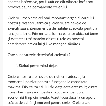
aparent inofensive, pot fi atât de dăunătoare încât pot
provoca daune permanente creierului.
Creierul uman este cel mai important organ al corpului
nostru și deseori uităm că și creierul are nevoie de
exerciții sau antrenament și de nutriție adecvată pentru a
funcționa bine. Prin urmare, formarea unor obiceiuri bune
și evitarea următoarelor obiceiuri rele va preveni
deteriorarea creierului și îl va menține sănătos.
Care sunt cauzele deteriorării creierului?
Săritul peste micul dejun:
Creierul nostru are nevoie de nutrienți adecvați la
momentul potrivit pentru a funcționa la capacitate
maximă. Din cauza stilului de viață accelerat, mulți dintre
noi evităm sau sărim peste micul dejun pentru a
economisi timp dimineața. Acest lucru duce la un aport
scăzut de zahăr și nutrienți pentru creier. Creierul are