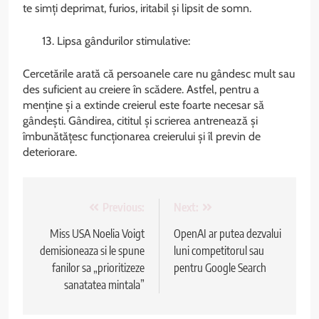
te simți deprimat, furios, iritabil și lipsit de somn.
Lipsa gândurilor stimulative:
Cercetările arată că persoanele care nu gândesc mult sau
des suficient au creiere în scădere. Astfel, pentru a
menține și a extinde creierul este foarte necesar să
gândești. Gândirea, cititul și scrierea antrenează și
îmbunătățesc funcționarea creierului și îl previn de
deteriorare.
Navigare
Previous:
Next:
în
Miss USA Noelia Voigt
OpenAI ar putea dezvalui
demisioneaza si le spune
luni competitorul sau
articole
fanilor sa „prioritizeze
pentru Google Search
sanatatea mintala”