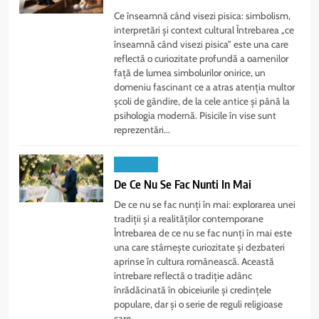
Ce înseamnă când visezi pisica: simbolism,
interpretări și context cultural Întrebarea „ce
înseamnă când visezi pisica” este una care
reflectă o curiozitate profundă a oamenilor
față de lumea simbolurilor onirice, un
domeniu fascinant ce a atras atenția multor
școli de gândire, de la cele antice și până la
psihologia modernă. Pisicile în vise sunt
reprezentări...
LIFESTYLE
De Ce Nu Se Fac Nunti In Mai
De ce nu se fac nunți în mai: explorarea unei
tradiții și a realităților contemporane
Întrebarea de ce nu se fac nunți în mai este
una care stârnește curiozitate și dezbateri
aprinse în cultura românească. Această
întrebare reflectă o tradiție adânc
înrădăcinată în obiceiurile și credințele
populare, dar și o serie de reguli religioase
care...