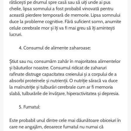
rătăcești pe drumul spre casă sau să uiți unde ai pus
cheile, lipsa somnului a fost probabil vinovată pentru
această pierdere temporară de memorie. Lipsa somnului
duce la probleme cognitive. Fără suficient somn, anumite
celule cerebrale mor și îți va fi mai greu să îți amintești
lucruri.
Consumul de alimente zaharoase:
Știut sau nu, consumăm zahăr în majoritatea alimentelor
și băuturilor noastre. Consumul ridicat de zaharuri
rafinate distruge capacitatea creierului și a corpului de a
absorbi proteinele și nutrienții. O nutriție săracă va duce
la malnutriție și tulburări cerebrale cum ar fi memoria
slabă, tulburările de învățare, hiperactivitatea și depresia.
Fumatul:
Este probabil unul dintre cele mai dăunătoare obiceiuri în
care ne angajăm, deoarece fumatul nu numai că