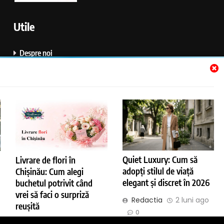
6
Utile
De Ce Se Schimba Ora
DIVERSE
Despre noi
Politică de confidențialitate
7
Politica de Utillizare Cookies
Ce Inseamna Cand Visezi Porumbei
Parteneri Media
INTERPRETAREA VISELOR
Contact
8
Quiet Luxury: Cum să
Livrare de flori în
Cum Functioneaza Releul Bujii
adopți stilul de viață
Chișinău: Cum alegi
Incandescente
elegant și discret în 2026
buchetul potrivit când
TEHN & AI
Kissid.ro 2026. Powered By
.
BlazeThemes
vrei să faci o surpriză
Redactia
2 luni ago
reușită
Sitemap
0
1
Redactia
3