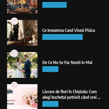
DIVERTISMENT
3
Ce Inseamna Cand Visezi Pisica
INTERPRETAREA VISELOR
4
De Ce Nu Se Fac Nunti In Mai
LIFESTYLE
5
Livrare de flori în Chișinău: Cum
alegi buchetul potrivit când vrei să
faci o surpriză reușită
LIFESTYLE