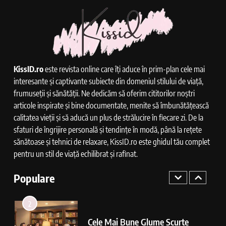
7
Ce Inseamna Cand Visezi Porumbei
INTERPRETAREA VISELOR
KissID.ro
este revista online care îți aduce în prim-plan cele mai
8
interesante și captivante subiecte din domeniul stilului de viață,
Cum Functioneaza Releul Bujii
frumuseții și sănătății. Ne dedicăm să oferim cititorilor noștri
Incandescente
articole inspirate și bine documentate, menite să îmbunătățească
TEHN & AI
calitatea vieții și să aducă un plus de strălucire în fiecare zi. De la
sfaturi de îngrijire personală și tendințe în modă, până la rețete
1
sănătoase și tehnici de relaxare, KissID.ro este ghidul tău complet
Ce Inseamna Cand Visezi Pui De
pentru un stil de viață echilibrat și rafinat.
Pisica
Populare
INTERPRETAREA VISELOR
2
Cele Mai Bune Glume Scurte