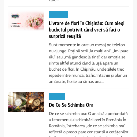
LIFESTYLE
Livrare de flori în Chișinău: Cum alegi
buchetul potrivit când vrei să faci o
surpriză reușită
Sunt momente în care un mesaj pe telefon
nu ajunge. Poți să scrii „la mulți ani”, „îmi pare
rău” sau „mă gândesc la tine”, dar emoția se
simte altfel atunci când la ușă apare un
buchet de flori. În Chișinău, unde zilele trec
repede între muncă, trafic, întâlniri și planuri
amânate, florile au rămas una...
DIVERSE
De Ce Se Schimba Ora
De ce se schimba ora: O analiză aprofundată
a fenomenului schimbării orei în România În
România, întrebarea „de ce se schimba ora”
reflectă o preocupare constantă a cetățenilor